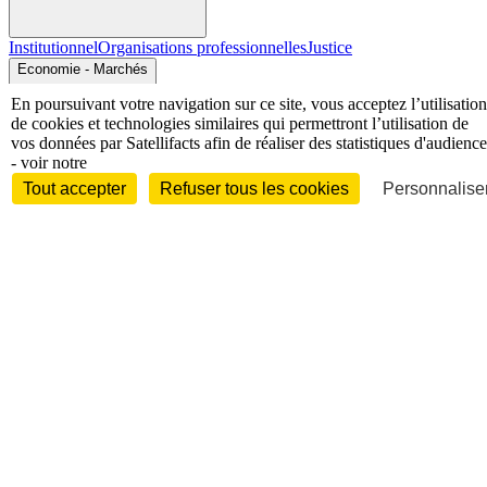
Institutionnel
Organisations professionnelles
Justice
Economie - Marchés
En poursuivant votre navigation sur ce site, vous acceptez l’utilisation
de cookies et technologies similaires qui permettront l’utilisation de
vos données par Satellifacts afin de réaliser des statistiques d'audience
- voir notre
Tout accepter
Refuser tous les cookies
Personnaliser
Entreprises et marchés
Télécoms
Technologies
Industries
techniques
Diversifications
International
International
Personnalités