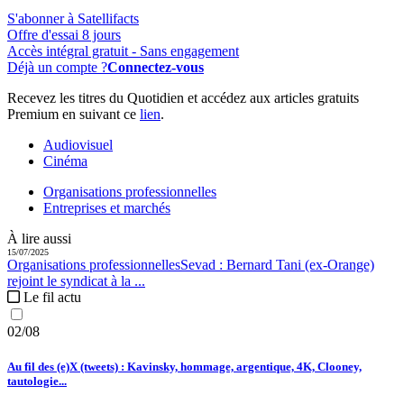
S'abonner à Satellifacts
Offre d'essai 8 jours
Accès intégral gratuit - Sans engagement
Déjà un compte ?
Connectez-vous
Recevez les titres du Quotidien et accédez aux articles gratuits
Premium en suivant ce
lien
.
Audiovisuel
Cinéma
Organisations professionnelles
Entreprises et marchés
À lire aussi
15/07/2025
Organisations professionnelles
Sevad :
Bernard Tani (ex-Orange)
rejoint le syndicat à la ...
Le fil actu
02/08
Au fil des (e)X (tweets) : Kavinsky, hommage, argentique, 4K, Clooney,
tautologie...