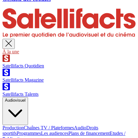
À la une
Satellifacts Quotidien
Satellifacts Magazine
Satellifacts Talents
Audiovisuel
Production
Chaînes TV / Plateformes
Audio
Droits
sportifs
Programmes
Les audiences
Plans de financement
Etudes /