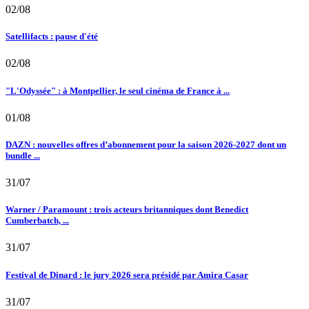
02/08
Satellifacts : pause d'été
02/08
"L'Odyssée" : à Montpellier, le seul cinéma de France à ...
01/08
DAZN : nouvelles offres d’abonnement pour la saison 2026-2027 dont un
bundle ...
31/07
Warner / Paramount : trois acteurs britanniques dont Benedict
Cumberbatch, ...
31/07
Festival de Dinard : le jury 2026 sera présidé par Amira Casar
31/07