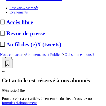
Organisations professionnelles
Festivals - Marchés
Evénements
Sevad :
Cortex Média et
Accès libre
medici.tv, nouveaux membres
Revue de presse
Par
Yvane Dréant
Actualité n° 349844
|
Publié le 17 juin 2026 15:37
| 313 mots
Au fil des (e)X (tweets)
Nous contacter
•
Abonnements et Publicité
•
Qui sommes-nous ?
...
Cet article est réservé à nos abonnés
99% reste à lire
Pour accéder à cet article, à l'ensemble du site, découvrez nos
formules d'abonnement
.