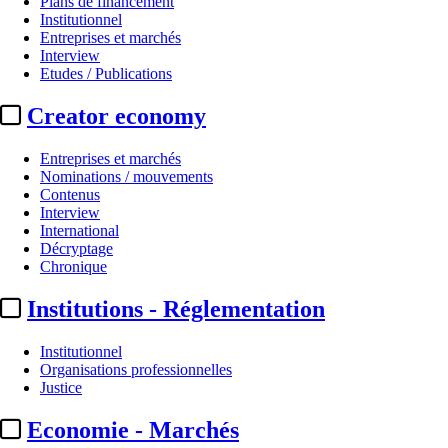
Plans de financement
Institutionnel
Entreprises et marchés
Interview
Etudes / Publications
Creator economy
Entreprises et marchés
Nominations / mouvements
Contenus
Interview
Production
International
Décryptage
Sean Penn :
un film sur l’assaut
Chronique
Institutions - Réglementation
Par
JS avec AFP
Actualité n° 349893
|
Publié le 18 juin 2026 09:05
| 253 mots
Institutionnel
Organisations professionnelles
Justice
Economie - Marchés