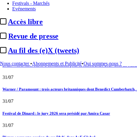
Festivals - Marchés
02/08
Evénements
Satellifacts : pause d'été
Accès libre
02/08
Revue de presse
"L'Odyssée" : à Montpellier, le seul cinéma de France à ...
Au fil des (e)X (tweets)
01/08
Nous contacter
•
Abonnements et Publicité
•
Qui sommes-nous ?
DAZN : nouvelles offres d’abonnement pour la saison 2026-2027 dont un bundle
31/07
Warner / Paramount : trois acteurs britanniques dont Benedict Cumberbatch, .
31/07
Festival de Dinard : le jury 2026 sera présidé par Amira Casar
31/07