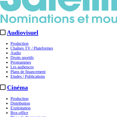
Audiovisuel
Production
Chaînes TV / Plateformes
Audio
Droits sportifs
Programmes
Les audiences
Plans de financement
Etudes / Publications
Cinéma
Production
Distribution
Exploitation
Box-office