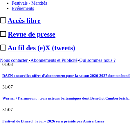
Festivals - Marchés
Au fil des (e)X (tweets) : Kavinsky, hommage, argentique, 4K, Clooney, tautologi
Evénements
02/08
Accès libre
Satellifacts : pause d'été
Revue de presse
02/08
Au fil des (e)X (tweets)
"L'Odyssée" : à Montpellier, le seul cinéma de France à ...
Nous contacter
•
Abonnements et Publicité
•
Qui sommes-nous ?
01/08
DAZN : nouvelles offres d’abonnement pour la saison 2026-2027 dont un bundle
31/07
Warner / Paramount : trois acteurs britanniques dont Benedict Cumberbatch, .
31/07
Festival de Dinard : le jury 2026 sera présidé par Amira Casar