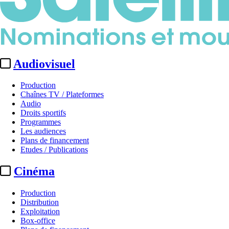
Audiovisuel
Production
Chaînes TV / Plateformes
Audio
Droits sportifs
Programmes
Les audiences
Plans de financement
Etudes / Publications
Cinéma
Production
Distribution
Exploitation
Box-office