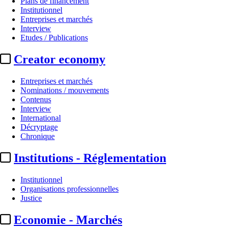
Plans de financement
Institutionnel
Entreprises et marchés
Interview
Etudes / Publications
Creator economy
Entreprises et marchés
Nominations / mouvements
Contenus
Interview
Nominations / mouvements
International
Décryptage
Sauve qui peut le court métrage
Chronique
Institutions - Réglementation
Par
Julie Souvestre
Actualité n° 349700
|
Publié le 15 juin 2026 15:48
| 139 mots
Institutionnel
Organisations professionnelles
Justice
Economie - Marchés