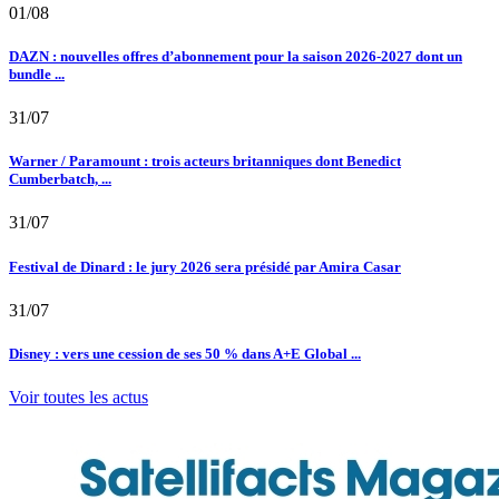
01/08
DAZN : nouvelles offres d’abonnement pour la saison 2026-2027 dont un
bundle ...
31/07
Warner / Paramount : trois acteurs britanniques dont Benedict
Cumberbatch, ...
31/07
Festival de Dinard : le jury 2026 sera présidé par Amira Casar
31/07
Disney : vers une cession de ses 50 % dans A+E Global ...
Voir toutes les actus