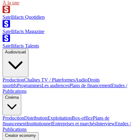
À la une
Satellifacts Quotidien
Satellifacts Magazine
Satellifacts Talents
Audiovisuel
Production
Chaînes TV / Plateformes
Audio
Droits
sportifs
Programmes
Les audiences
Plans de financement
Etudes /
Publications
Cinéma
Production
Distribution
Exploitation
Box-office
Plans de
financement
Institutionnel
Entreprises et marchés
Interview
Etudes /
Publications
Creator economy