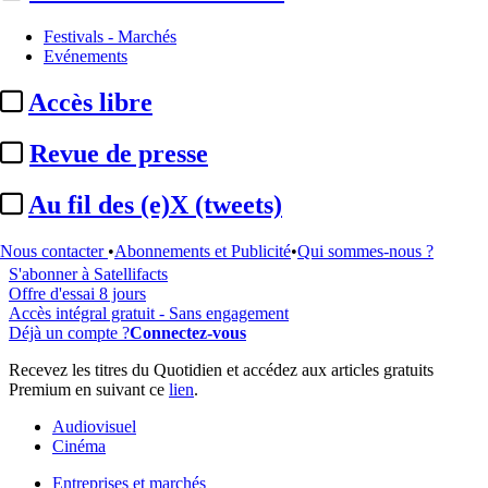
Festivals - Marchés
Evénements
...
Accès libre
Cet article est réservé à nos abonnés
Revue de presse
99% reste à lire
Au fil des (e)X (tweets)
Pour accéder à cet article, à l'ensemble du site, découvrez nos
formules d'abonnement
.
Nous contacter
•
Abonnements et Publicité
•
Qui sommes-nous ?
S'abonner à Satellifacts
Offre d'essai 8 jours
Accès intégral gratuit - Sans engagement
Déjà un compte ?
Connectez-vous
Recevez les titres du Quotidien et accédez aux articles gratuits
Premium en suivant ce
lien
.
Audiovisuel
Cinéma
Entreprises et marchés