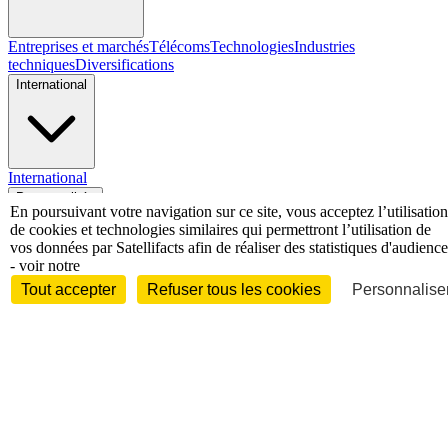
Entreprises et marchés
Télécoms
Technologies
Industries
techniques
Diversifications
International
International
Personnalités
En poursuivant votre navigation sur ce site, vous acceptez l’utilisation
de cookies et technologies similaires qui permettront l’utilisation de
vos données par Satellifacts afin de réaliser des statistiques d'audience
- voir notre
Tout accepter
Refuser tous les cookies
Personnaliser
Interview
Biographies
Nominations /
mouvements
Distinctions
Disparitions
Verbatim
Au fil des (e)X
(tweets)
Festivals - Évènements