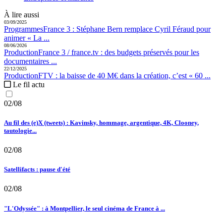
À lire aussi
03/09/2025
Programmes
France 3 :
Stéphane Bern remplace Cyril Féraud pour
animer « La ...
08/06/2026
Production
France 3 / france.tv :
des budgets préservés pour les
documentaires ...
22/12/2025
Production
FTV :
la baisse de 40 M€ dans la création, c’est « 60 ...
Le fil actu
02/08
Au fil des (e)X (tweets) : Kavinsky, hommage, argentique, 4K, Clooney,
tautologie...
02/08
Satellifacts : pause d'été
02/08
"L'Odyssée" : à Montpellier, le seul cinéma de France à ...