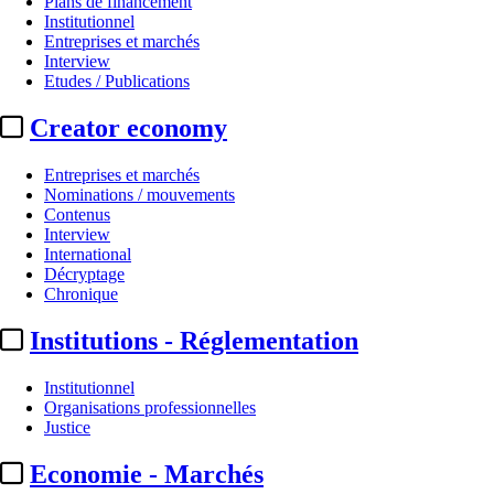
Plans de financement
Institutionnel
Entreprises et marchés
Interview
Etudes / Publications
Creator economy
Entreprises et marchés
Nominations / mouvements
Contenus
Interview
Nominations / mouvements
International
Décryptage
CESP :
David Lacombled (La vil
Chronique
Institutions - Réglementation
Par
AS
Actualité n° 349587
|
Publié le 11 juin 2026 19:00
| 168 mots
Institutionnel
Organisations professionnelles
Justice
Economie - Marchés