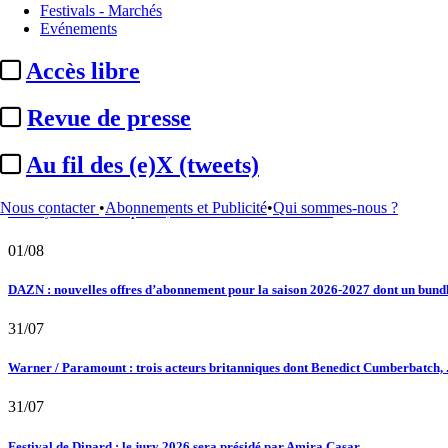
Festivals - Marchés
02/08
Evénements
Au fil des (e)X (tweets) : Kavinsky, hommage, argentique, 4K, Clooney, tautologi
Accès libre
02/08
Revue de presse
Satellifacts : pause d'été
Au fil des (e)X (tweets)
02/08
Nous contacter
•
Abonnements et Publicité
•
Qui sommes-nous ?
"L'Odyssée" : à Montpellier, le seul cinéma de France à ...
01/08
DAZN : nouvelles offres d’abonnement pour la saison 2026-2027 dont un bundle
31/07
Warner / Paramount : trois acteurs britanniques dont Benedict Cumberbatch, .
31/07
Festival de Dinard : le jury 2026 sera présidé par Amira Casar