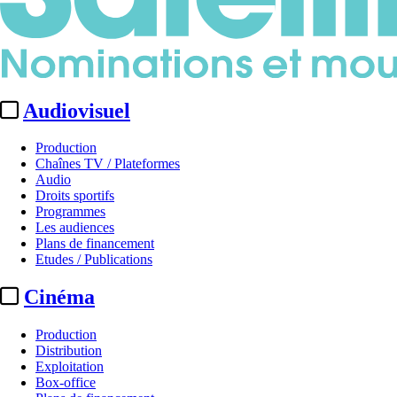
Audiovisuel
Production
Chaînes TV / Plateformes
Audio
Droits sportifs
Programmes
Les audiences
Plans de financement
Etudes / Publications
Cinéma
Production
Distribution
Exploitation
Box-office