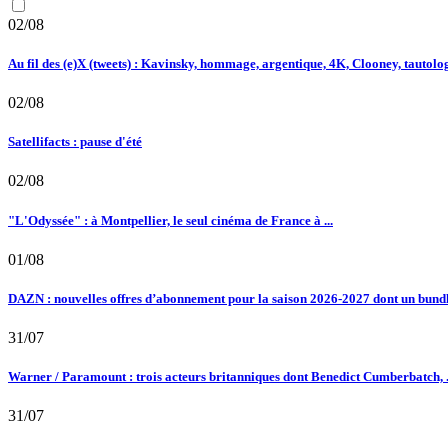
02/08
Au fil des (e)X (tweets) : Kavinsky, hommage, argentique, 4K, Clooney, tautologi
02/08
Satellifacts : pause d'été
02/08
"L'Odyssée" : à Montpellier, le seul cinéma de France à ...
01/08
DAZN : nouvelles offres d’abonnement pour la saison 2026-2027 dont un bundle
31/07
Warner / Paramount : trois acteurs britanniques dont Benedict Cumberbatch, .
31/07