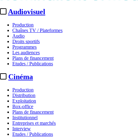
Audiovisuel
Production
Chaînes TV / Plateformes
Audio
Droits sportifs
Programmes
Les audiences
Plans de financement
Etudes / Publications
Cinéma
Production
Distribution
Exploitation
Box-office
Plans de financement
Institutionnel
Entreprises et marchés
Interview
Etudes / Publications