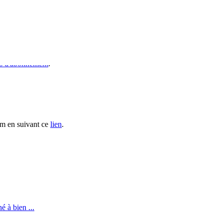
s d'abonnement
.
ium en suivant ce
lien
.
é à bien ...