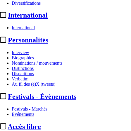
Diversifications
International
International
Personnalités
Interview
Biographies
A la Une
Nominations / mouvements
Distinctions
Disparitions
Catherine Pégard :
déplacement 
Verbatim
Au fil des (e)X (tweets)
Par
Damien Choppin
Festivals - Évènements
Actualité n° 349871
|
Publié le 17 juin 2026 18:35
| 309 mots
Festivals - Marchés
Evénements
Accès libre