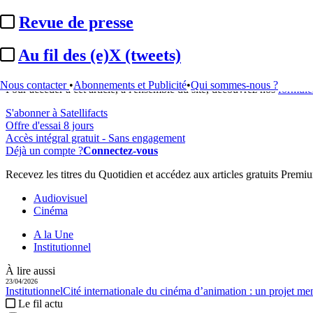
...
Revue de presse
Cet article est réservé à nos abonnés
Au fil des (e)X (tweets)
99% reste à lire
Nous contacter
•
Abonnements et Publicité
•
Qui sommes-nous ?
Pour accéder à cet article, à l'ensemble du site, découvrez nos
formule
S'abonner à Satellifacts
Offre d'essai 8 jours
Accès intégral gratuit - Sans engagement
Déjà un compte ?
Connectez-vous
Recevez les titres du Quotidien et accédez aux articles gratuits Prem
Audiovisuel
Cinéma
A la Une
Institutionnel
À lire aussi
23/04/2026
Institutionnel
Cité internationale du cinéma d’animation :
un projet men
Le fil actu