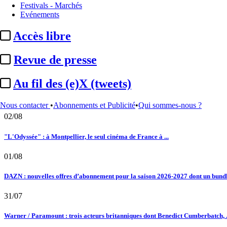
05/05/2026
Festivals - Marchés
Institutionnel
Commission d’enquête / Audiovisuel public :
les préconis
Evénements
Le fil actu
Accès libre
02/08
Au fil des (e)X (tweets) : Kavinsky, hommage, argentique, 4K, Clooney, tautologi
Revue de presse
02/08
Au fil des (e)X (tweets)
Satellifacts : pause d'été
Nous contacter
•
Abonnements et Publicité
•
Qui sommes-nous ?
02/08
"L'Odyssée" : à Montpellier, le seul cinéma de France à ...
01/08
DAZN : nouvelles offres d’abonnement pour la saison 2026-2027 dont un bundle
31/07
Warner / Paramount : trois acteurs britanniques dont Benedict Cumberbatch, .