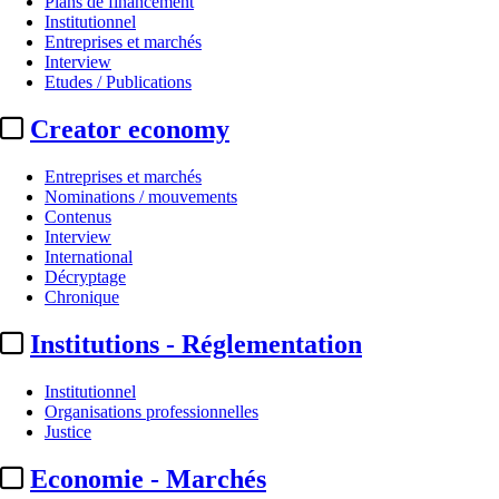
Plans de financement
Institutionnel
Entreprises et marchés
Interview
Etudes / Publications
Creator economy
Entreprises et marchés
Nominations / mouvements
Contenus
Interview
Institutionnel
International
Décryptage
Assemblée nationale :
rejet en c
Chronique
Institutions - Réglementation
Par
Luce Burnod
Actualité n° 349834
|
Publié le 17 juin 2026 14:48
| 857 mots
Institutionnel
Organisations professionnelles
Justice
Economie - Marchés