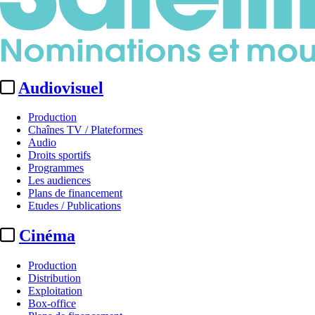
Audiovisuel
Production
Chaînes TV / Plateformes
Audio
Droits sportifs
Programmes
Les audiences
Plans de financement
Etudes / Publications
Cinéma
Production
Distribution
Exploitation
Box-office